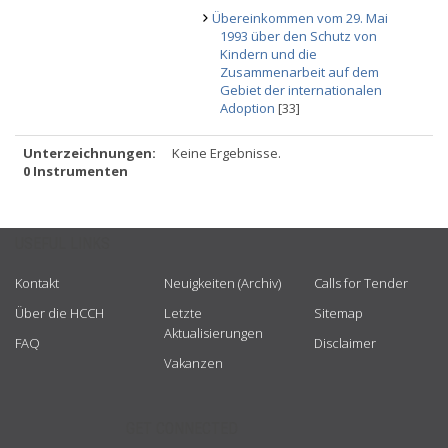
Übereinkommen vom 29. Mai
1993 über den Schutz von
Kindern und die
Zusammenarbeit auf dem
Gebiet der internationalen
Adoption
[33]
Unterzeichnungen:
Keine Ergebnisse.
0 Instrumenten
USEFUL LINKS
Kontakt
Neuigkeiten (Archiv)
Calls for Tender
Über die HCCH
Letzte
Sitemap
Aktualisierungen
FAQ
Disclaimer
Vakanzen
GET CONNECTED