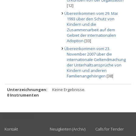
Urkunden von der Legalisation
[12]
Übereinkommen vom 29. Mai
1993 über den Schutz von
Kindern und die
Zusammenarbeit auf dem
Gebiet der internationalen
Adoption
[33]
Übereinkommen vom 23.
November 2007 über die
internationale Geltendmachung
der Unterhaltsansprüche von
Kindern und anderen
Familienangehörigen
[38]
Unterzeichnungen:
Keine Ergebnisse.
0 Instrumenten
USEFUL LINKS
Kontakt
Neuigkeiten (Archiv)
Calls for Tender