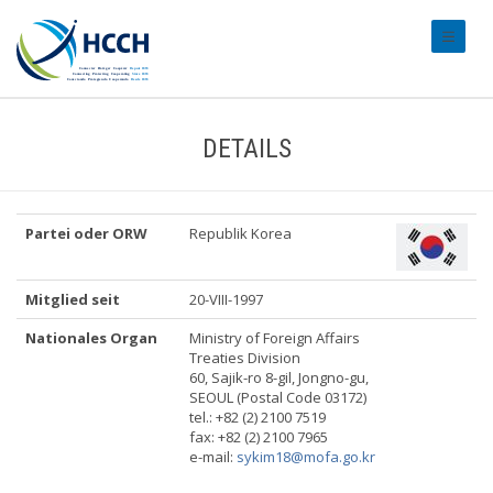
#transl
DETAILS
Partei oder ORW
Republik Korea
Mitglied seit
20-VIII-1997
Nationales Organ
Ministry of Foreign Affairs
Treaties Division
60, Sajik-ro 8-gil, Jongno-gu,
SEOUL (Postal Code 03172)
tel.: +82 (2) 2100 7519
fax: +82 (2) 2100 7965
e-mail:
sykim18@mofa.go.kr