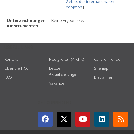
Gebiet der internationalen
Adoption
[33]
Unterzeichnungen:
Keine Ergebnisse.
0 Instrumenten
USEFUL LINKS
Kontakt
Neuigkeiten (Archiv)
Calls for Tender
Über die HCCH
Letzte
Sitemap
Aktualisierungen
FAQ
Disclaimer
Vakanzen
GET CONNECTED