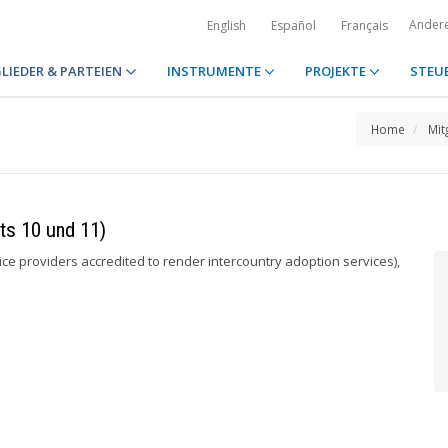
Ander
English
Español
Français
LIEDER & PARTEIEN
INSTRUMENTE
PROJEKTE
STEU
Home
Mit
ts 10 und 11)
vice providers accredited to render intercountry adoption services),