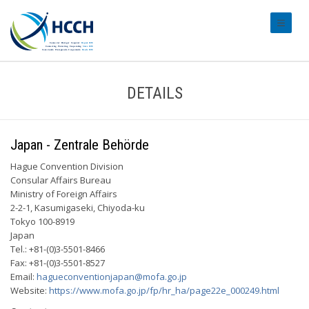
#transl
DETAILS
Japan - Zentrale Behörde
Hague Convention Division
Consular Affairs Bureau
Ministry of Foreign Affairs
2-2-1, Kasumigaseki, Chiyoda-ku
Tokyo 100-8919
Japan
Tel.: +81-(0)3-5501-8466
Fax: +81-(0)3-5501-8527
Email:
hagueconventionjapan@mofa.go.jp
Website:
https://www.mofa.go.jp/fp/hr_ha/page22e_000249.html