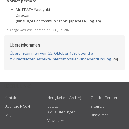
Contact person:
Mr. EBATA Yasuyuki
Director
(languages of communication: Japanese, English)
This page was last updated on:
23. Juni 2025
Übereinkommen
Übereinkommen vom 25. Oktober 1980 über die
zivilrechtlichen Aspekte internationaler Kindesentführung
[28]
USEFUL LINKS
Kontakt
Neuigkeiten (Archiv)
Calls for Tender
Über die HCCH
Letzte
Sitemap
Aktualisierungen
FAQ
Disclaimer
Vakanzen