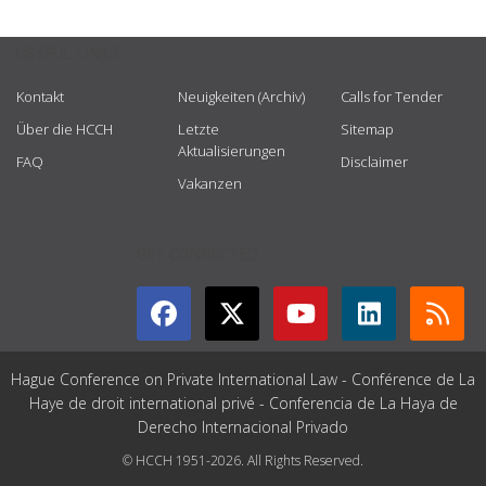
USEFUL LINKS
Kontakt
Neuigkeiten (Archiv)
Calls for Tender
Über die HCCH
Letzte
Sitemap
Aktualisierungen
FAQ
Disclaimer
Vakanzen
GET CONNECTED
Hague Conference on Private International Law - Conférence de La
Haye de droit international privé - Conferencia de La Haya de
Derecho Internacional Privado
© HCCH 1951-2026. All Rights Reserved.