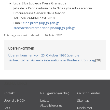
Lcda. Elba Lucrecia Prera Granados
Jefe de la Procuraduría de la Niñez y la Adolescencia
Procuraduría General de la Nación
Tel. +502 24148787 ext. 2010
Email:
elba.prerag@pgn.gob.gt
-
sustraccioninternacionalpna@pgn.gob.gt
This page was last updated on:
20. März 2025
Übereinkommen
Übereinkommen vom 25. Oktober 1980 über die
zivilrechtlichen Aspekte internationaler Kindesentführung
[28]
USEFUL LINKS
Kontakt
Neuigkeiten (Archiv)
Calls for Tender
Über die HCCH
Letzte
Sitemap
Aktualisierungen
FAQ
Disclaimer