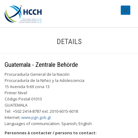
#transl
DETAILS
Guatemala - Zentrale Behörde
Procuraduría General de la Nación
Procuraduría de la Niñez y la Adolescencia
15 Avenida 9-69 zona 13
Primer Nivel
Código Postal 01013
GUATEMALA
Tel: +502 2414-8787 ext. 2010-6015-6018
Internet:
www.pgn.gob.gt
Languages of communication: Spanish, English
Personnes à contacter / persons to contact: