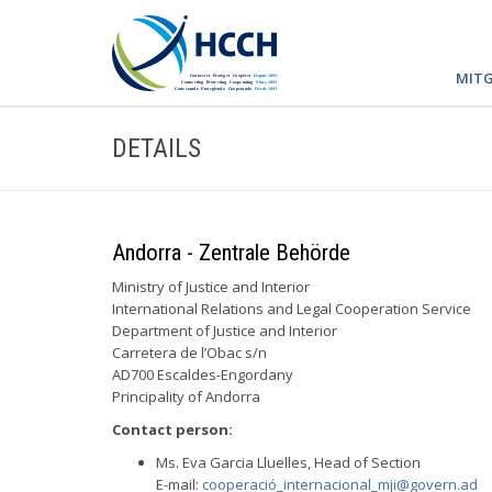
MITG
DETAILS
Andorra - Zentrale Behörde
Ministry of Justice and Interior
International Relations and Legal Cooperation Service
Department of Justice and Interior
Carretera de l’Obac s/n
AD700 Escaldes-Engordany
Principality of Andorra
Contact person:
Ms. Eva Garcia Lluelles, Head of Section
E-mail:
cooperació
_internacional_mji@govern.ad