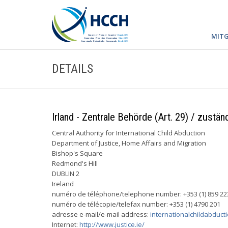
MITG
DETAILS
Irland - Zentrale Behörde (Art. 29) / zustän
Central Authority for International Child Abduction
Department of Justice, Home Affairs and Migration
Bishop's Square
Redmond's Hill
DUBLIN 2
Ireland
numéro de téléphone/telephone number: +353 (1) 859 22
numéro de télécopie/telefax number: +353 (1) 4790 201
adresse e-mail/e-mail address:
internationalchildabducti
Internet:
http://www.justice.ie/