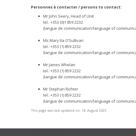
Personnes à contacter / persons to contact:
Mr John Seery, Head of Unit
tel.: +353 (0)1 859 2232
(langue de communication/language of communicat
Ms Mary Ita O’Sullivan
tel.: +353 (1) 859 2232
(langue de communication/language of communicat
Mr James Whelan
tel.: +353 (1) 859 2232
(langue de communication/language of communicat
Mr Stephan Richter
tel.: +353 (1) 859 2232
(langue de communication/language of communicat
This page was last updated on:
18. August 2025
USEFUL LINKS