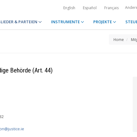
Ander
English
Español
Français
LIEDER & PARTEIEN
INSTRUMENTE
PROJEKTE
STEU
Home
Mit
dige Behörde (Art. 44)
32
on@justice.ie