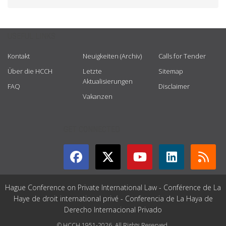
USEFUL LINKS
Kontakt
Neuigkeiten (Archiv)
Calls for Tender
Über die HCCH
Letzte
Sitemap
Aktualisierungen
FAQ
Disclaimer
Vakanzen
GET CONNECTED
Hague Conference on Private International Law - Conférence de La
Haye de droit international privé - Conferencia de La Haya de
Derecho Internacional Privado
© HCCH 1951-2026. All Rights Reserved.