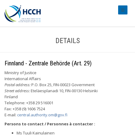
#transl
DETAILS
Finnland - Zentrale Behörde (Art. 29)
Ministry of Justice
International Affairs
Postal address:
P.O. Box 25, FIN-00023 Government
Street address:
Eteläesplanadi 10, FIN-00130 Helsinki
Finland
Telephone: +358 29 516001
Fax: +358 (9) 1606 7524
E-mail:
central.authority.om@gov.fi
Persons to contact / Personnes à contacter :
Ms Tuuli Kainulainen