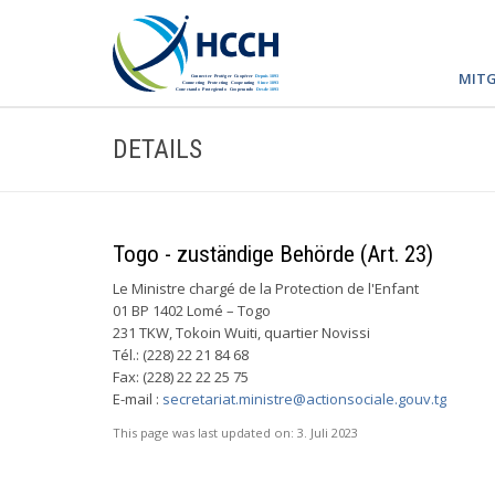
MITG
DETAILS
Togo - zuständige Behörde (Art. 23)
Le Ministre chargé de la Protection de l'Enfant
01 BP 1402 Lomé – Togo
231 TKW, Tokoin Wuiti, quartier Novissi
Tél.: (228) 22 21 84 68
Fax: (228) 22 22 25 75
E-mail :
secretariat.ministre@actionsociale.gouv.tg
This page was last updated on:
3. Juli 2023