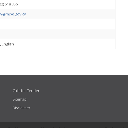
22) 518 356
try@mjpo.gov.cy
 English
Calls for Tender
Sitemap
Disclaimer