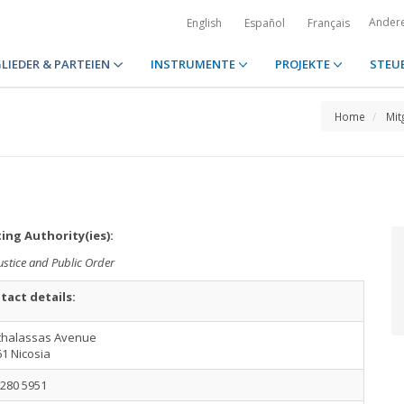
Ander
English
Español
Français
LIEDER & PARTEIEN
INSTRUMENTE
PROJEKTE
STEU
Home
Mit
ing Authority(ies):
Justice and Public Order
tact details:
Athalassas Avenue
1 Nicosia
2280 5951