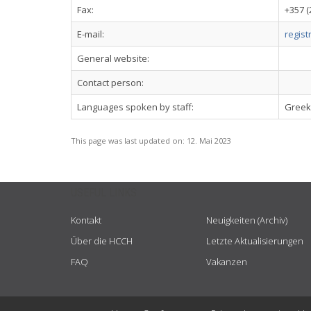
Fax:
+357 (
E-mail:
regis
General website:
Contact person:
Languages spoken by staff:
Greek,
This page was last updated on:
12. Mai 2023
USEFUL LINKS
Kontakt
Neuigkeiten (Archiv)
Über die HCCH
Letzte Aktualisierungen
FAQ
Vakanzen