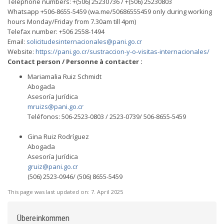
Telephone numbers: +(506) 25230736 / +(506) 25230803
Whatsapp +506-8655-5459 (wa.me/50686555459 only during working
hours Monday/Friday from 7.30am till 4pm)
Telefax number: +506 2558-1494
Email:
solicitudesinternacionales@pani.go.cr
Website:
https://pani.go.cr/sustraccion-y-o-visitas-internacionales/
Contact person / Personne à contacter :
Mariamalia Ruiz Schmidt
Abogada
Asesoría Jurídica
mruizs@pani.go.cr
Teléfonos: 506-2523-0803 / 2523-0739/ 506-8655-5459
Gina Ruiz Rodríguez
Abogada
Asesoría Jurídica
gruiz@pani.go.cr
(506) 2523-0946/ (506) 8655-5459
This page was last updated on:
7. April 2025
Übereinkommen