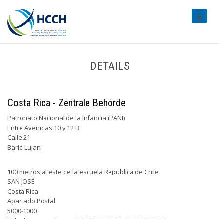
#transl
DETAILS
Costa Rica - Zentrale Behörde
Patronato Nacional de la Infancia (PANI)
Entre Avenidas 10 y 12 B
Calle 21
Bario Lujan
100 metros al este de la escuela Republica de Chile
SAN JOSÉ
Costa Rica
Apartado Postal
5000-1000