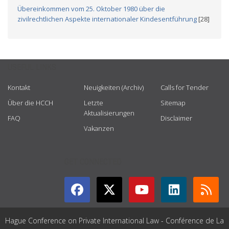
Übereinkommen vom 25. Oktober 1980 über die
zivilrechtlichen Aspekte internationaler Kindesentführung
[28]
USEFUL LINKS
Kontakt
Neuigkeiten (Archiv)
Calls for Tender
Über die HCCH
Letzte
Sitemap
Aktualisierungen
FAQ
Disclaimer
Vakanzen
GET CONNECTED
Hague Conference on Private International Law - Conférence de La