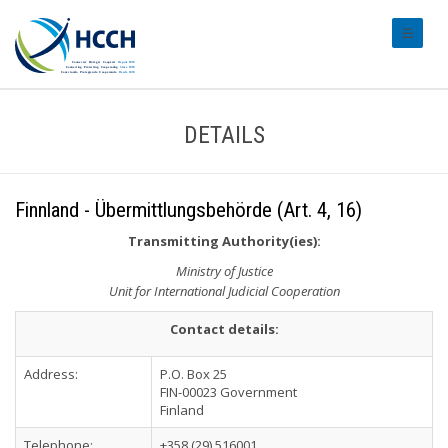
#transl
DETAILS
Finnland - Übermittlungsbehörde (Art. 4, 16)
Transmitting Authority(ies):
Ministry of Justice
Unit for International Judicial Cooperation
Contact details:
Address:
P.O. Box 25
FIN-00023 Government
Finland
Telephone:
+358 (29) 516001