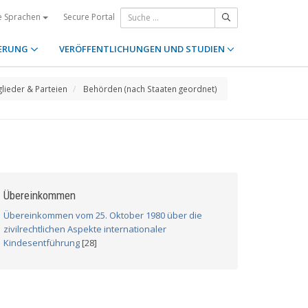
Secure Portal
e Sprachen
ERUNG
VERÖFFENTLICHUNGEN UND STUDIEN
glieder & Parteien
Behörden (nach Staaten geordnet)
Übereinkommen
Übereinkommen vom 25. Oktober 1980 über die
zivilrechtlichen Aspekte internationaler
Kindesentführung
[28]