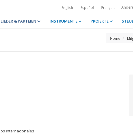
Ander
English
Español
Français
LIEDER & PARTEIEN
INSTRUMENTE
PROJEKTE
STEU
Home
Mit
ios Internacionales