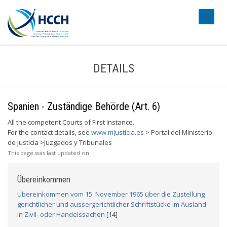
#transl
DETAILS
Spanien - Zuständige Behörde (Art. 6)
All the competent Courts of First Instance.
For the contact details, see
www.mjusticia.es
> Portal del Ministerio
de Justicia >Juzgados y Tribunales
This page was last updated on:
Übereinkommen
Übereinkommen vom 15. November 1965 über die Zustellung
gerichtlicher und aussergerichtlicher Schriftstücke im Ausland
in Zivil- oder Handelssachen
[14]