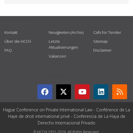
USEFUL LINKS
Kontakt
Neuigkeiten (Archiv)
Calls for Tender
Über die HCCH
Letzte
Sitemap
Aktualisierungen
FAQ
Disclaimer
Vakanzen
GET CONNECTED
Hague Conference on Private International Law - Conférence de La
Haye de droit international privé - Conferencia de La Haya de
Derecho Internacional Privado
© HCCH 1951-2026. All Rights Reserved.