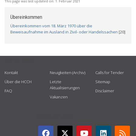
This page was last updated on:
1. Februar 2021
Übereinkommen
Übereinkommen vom 18. März 1970 über die
Beweisaufnahme im Ausland in Zivil- oder Handelssachen
[20]
USEFUL LINKS
Kontakt
Neuigkeiten (Archiv)
Calls for Tender
Über die HCCH
Letzte
Sitemap
Aktualisierungen
FAQ
Disclaimer
Vakanzen
GET CONNECTED