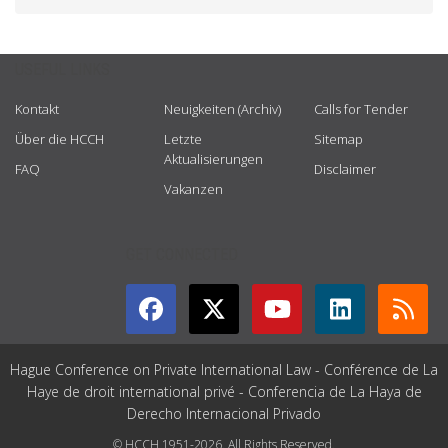
USEFUL LINKS
Kontakt
Neuigkeiten (Archiv)
Calls for Tender
Über die HCCH
Letzte
Sitemap
Aktualisierungen
FAQ
Disclaimer
Vakanzen
GET CONNECTED
Hague Conference on Private International Law - Conférence de La
Haye de droit international privé - Conferencia de La Haya de
Derecho Internacional Privado
© HCCH 1951-2026. All Rights Reserved.