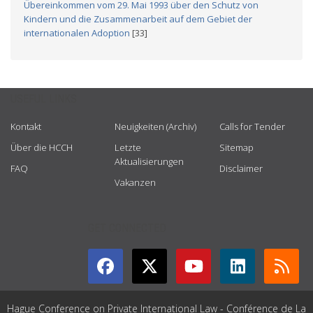
Übereinkommen vom 29. Mai 1993 über den Schutz von
Kindern und die Zusammenarbeit auf dem Gebiet der
internationalen Adoption
[33]
USEFUL LINKS
Kontakt
Neuigkeiten (Archiv)
Calls for Tender
Über die HCCH
Letzte
Sitemap
Aktualisierungen
FAQ
Disclaimer
Vakanzen
GET CONNECTED
Hague Conference on Private International Law - Conférence de La