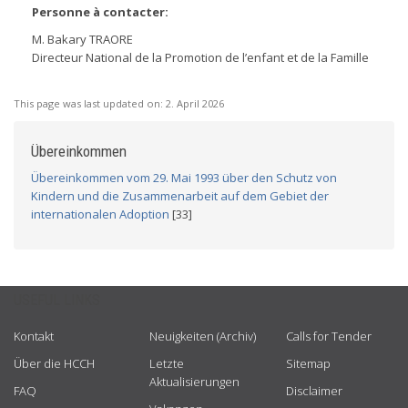
Personne à contacter:
M. Bakary TRAORE
Directeur National de la Promotion de l’enfant et de la Famille
This page was last updated on:
2. April 2026
Übereinkommen
Übereinkommen vom 29. Mai 1993 über den Schutz von
Kindern und die Zusammenarbeit auf dem Gebiet der
internationalen Adoption
[33]
USEFUL LINKS
Kontakt
Neuigkeiten (Archiv)
Calls for Tender
Über die HCCH
Letzte
Sitemap
Aktualisierungen
FAQ
Disclaimer