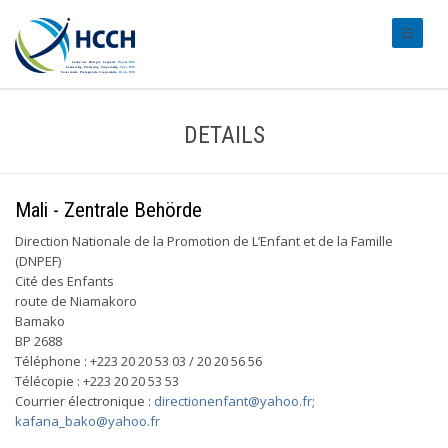
#transl
DETAILS
Mali - Zentrale Behörde
Direction Nationale de la Promotion de L’Enfant et de la Famille
(DNPEF)
Cité des Enfants
route de Niamakoro
Bamako
BP 2688
Téléphone : +223 20 20 53 03 / 20 20 56 56
Télécopie : +223 20 20 53 53
Courrier électronique :
directionenfant@yahoo.fr
;
kafana_bako@yahoo.fr