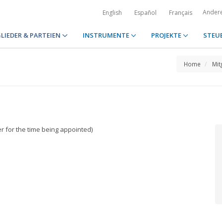
Ander
English
Español
Français
LIEDER & PARTEIEN
INSTRUMENTE
PROJEKTE
STEU
Home
Mit
r for the time being appointed)