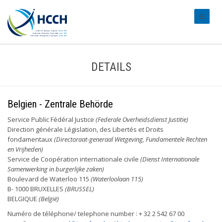
#transl
DETAILS
Belgien - Zentrale Behörde
Service Public Fédéral Justice
(Federale Overheidsdienst Justitie)
Direction générale Législation, des Libertés et Droits
fondamentaux
(Directoraat-generaal Wetgeving, Fundamentele Rechten
en Vrijheden)
Service de Coopération internationale civile
(Dienst Internationale
Samenwerking in burgerlijke zaken)
Boulevard de Waterloo 115
(Waterloolaan 115)
B- 1000 BRUXELLES
(BRUSSEL)
BELGIQUE
(België)
Numéro de téléphone/ telephone number : + 32 2 542 67 00