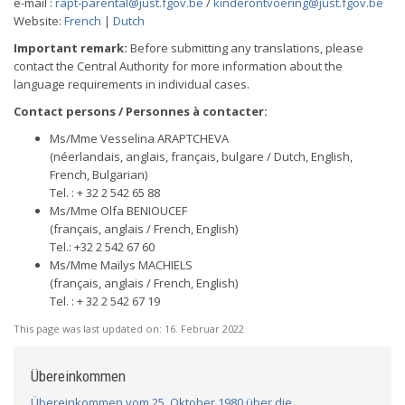
e-mail :
rapt-parental@just.fgov.be
/
kinderontvoering@just.fgov.be
Website:
French
|
Dutch
Important remark:
Before submitting any translations, please
contact the Central Authority for more information about the
language requirements in individual cases.
Contact persons / Personnes à contacter:
Ms/Mme Vesselina ARAPTCHEVA
(néerlandais, anglais, français, bulgare / Dutch, English,
French, Bulgarian)
Tel. : + 32 2 542 65 88
Ms/Mme Olfa BENIOUCEF
(français, anglais / French, English)
Tel.: +32 2 542 67 60
Ms/Mme Maïlys MACHIELS
(français, anglais / French, English)
Tel. : + 32 2 542 67 19
This page was last updated on:
16. Februar 2022
Übereinkommen
Übereinkommen vom 25. Oktober 1980 über die