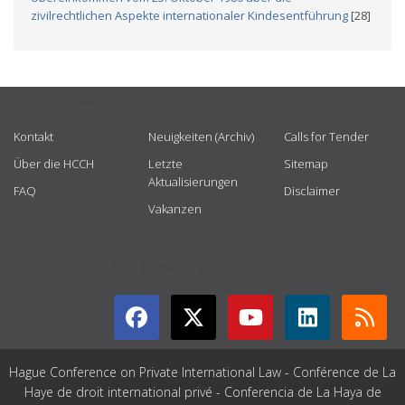
zivilrechtlichen Aspekte internationaler Kindesentführung
[28]
USEFUL LINKS
Kontakt
Neuigkeiten (Archiv)
Calls for Tender
Über die HCCH
Letzte
Sitemap
Aktualisierungen
FAQ
Disclaimer
Vakanzen
GET CONNECTED
Hague Conference on Private International Law - Conférence de La
Haye de droit international privé - Conferencia de La Haya de