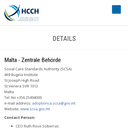
#transl
DETAILS
Malta - Zentrale Behörde
Social Care Standards Authority (SCSA)
469 Bugeia Institute
St Joseph High Road
St Venera SVR 1012
Malta
Tel. No +356 25494000
e-mail address:
adoptionca.scsa@gov.mt
Website:
www.scsa.gov.mt
Contact Person:
CEO Ruth Rose Sciberras