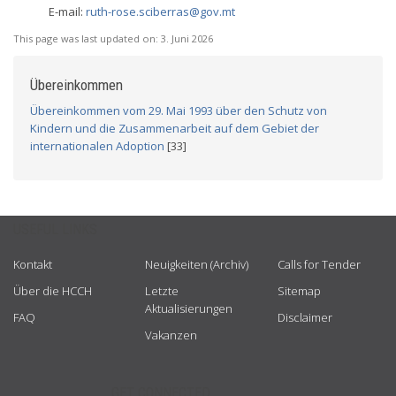
E-mail:
ruth-rose.sciberras@gov.mt
This page was last updated on:
3. Juni 2026
Übereinkommen
Übereinkommen vom 29. Mai 1993 über den Schutz von
Kindern und die Zusammenarbeit auf dem Gebiet der
internationalen Adoption
[33]
USEFUL LINKS
Kontakt
Neuigkeiten (Archiv)
Calls for Tender
Über die HCCH
Letzte
Sitemap
Aktualisierungen
FAQ
Disclaimer
Vakanzen
GET CONNECTED