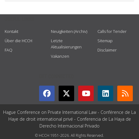
USEFUL LINKS
Kontakt
Neuigkeiten (Archiv)
Calls for Tender
Über die HCCH
Letzte
Sitemap
Aktualisierungen
FAQ
Disclaimer
Vakanzen
GET CONNECTED
Hague Conference on Private International Law - Conférence de La
Haye de droit international privé - Conferencia de La Haya de
Derecho Internacional Privado
© HCCH 1951-2026. All Rights Reserved.