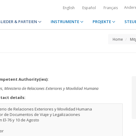
Ander
English
Español
Français
LIEDER & PARTEIEN
INSTRUMENTE
PROJEKTE
STEU
Home
Mit
petent Authority(ies):
es, Ministerio de Relaciones Exteriores y Movilidad Humana
tact details:
erio de Relaciones Exteriores y Movilidad Humana
or de Documentos de Viaje y Legalizaciones
n El-76 y 10 de Agosto
or