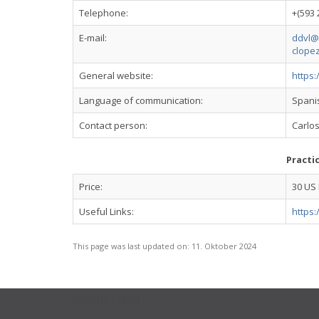
Telephone:
+(593 
E-mail:
ddvl@c
clopez
General website:
https
Language of communication:
Spani
Contact person:
Carlos
Practi
Price:
30 US 
Useful Links:
https:
This page was last updated on:
11. Oktober 2024
USEFUL LINKS