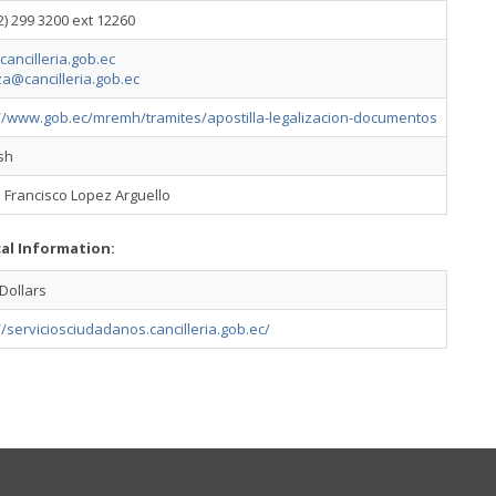
2) 299 3200 ext 12260
ancilleria.gob.ec
a@cancilleria.gob.ec
://www.gob.ec/mremh/tramites/apostilla-legalizacion-documentos
sh
 Francisco Lopez Arguello
cal Information:
Dollars
//serviciosciudadanos.cancilleria.gob.ec/