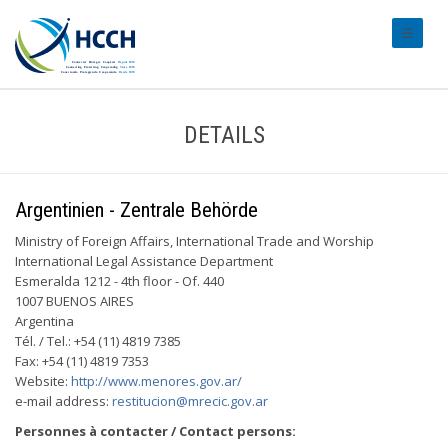
#transl
DETAILS
Argentinien - Zentrale Behörde
Ministry of Foreign Affairs, International Trade and Worship
International Legal Assistance Department
Esmeralda 1212 - 4th floor - Of. 440
1007 BUENOS AIRES
Argentina
Tél. / Tel.: +54 (11) 4819 7385
Fax: +54 (11) 4819 7353
Website:
http://www.menores.gov.ar/
e-mail address:
restitucion@mrecic.gov.ar
Personnes à contacter / Contact persons: