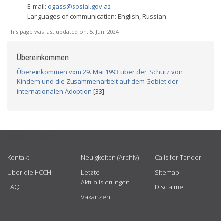
E-mail:
ogass@sosial.gov.az
Languages of communication: English, Russian
This page was last updated on:
5. Juni 2024
Übereinkommen
Übereinkommen vom 29. Mai 1993 über den Schutz von
Kindern und die Zusammenarbeit auf dem Gebiet der
internationalen Adoption
[33]
USEFUL LINKS
Kontakt
Neuigkeiten (Archiv)
Calls for Tender
Über die HCCH
Letzte
Sitemap
Aktualisierungen
FAQ
Disclaimer
Vakanzen