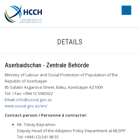
#transl
DETAILS
Aserbaidschan - Zentrale Behörde
Ministry of Labour and Social Protection of Population of the
Republic of Azerbaijan
85 Salatin Asgarova Street, Baku, Azerbaijan AZ1009
Tel. / Fax: +994 12 5965022
Email:
info@sosial.gov.az
www.sosial.gov.az/en/
Contact person / Personne à contacter:
Mr. Tokay Bayramov
Deputy Head of the Adoption Policy Department at MLSPP
Tel: +994 (12) 541 98 55