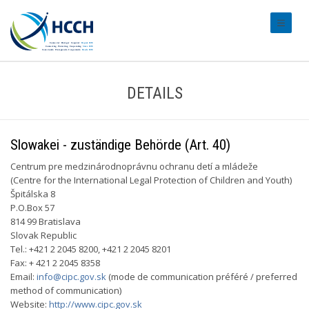
#transl
DETAILS
Slowakei - zuständige Behörde (Art. 40)
Centrum pre medzinárodnoprávnu ochranu detí a mládeže
(Centre for the International Legal Protection of Children and Youth)
Špitálska 8
P.O.Box 57
814 99 Bratislava
Slovak Republic
Tel.: +421 2 2045 8200, +421 2 2045 8201
Fax: + 421 2 2045 8358
Email:
info@cipc.gov.sk
(mode de communication préféré / preferred
method of communication)
Website:
http://www.cipc.gov.sk