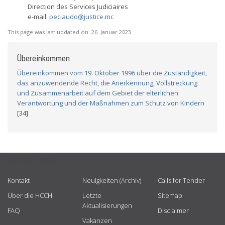
Direction des Services Judiciaires
e-mail:
peciaudo@justice.mc
This page was last updated on:
26. Januar 2023
Übereinkommen
Übereinkommen vom 19. Oktober 1996 über die Zuständigkeit,
das anzuwendende Recht, die Anerkennung, Vollstreckung
und Zusammenarbeit auf dem Gebiet der elterlichen
Verantwortung und der Maßnahmen zum Schutz von Kindern
[34]
USEFUL LINKS
Kontakt
Neuigkeiten (Archiv)
Calls for Tender
Über die HCCH
Letzte
Sitemap
Aktualisierungen
FAQ
Disclaimer
Vakanzen