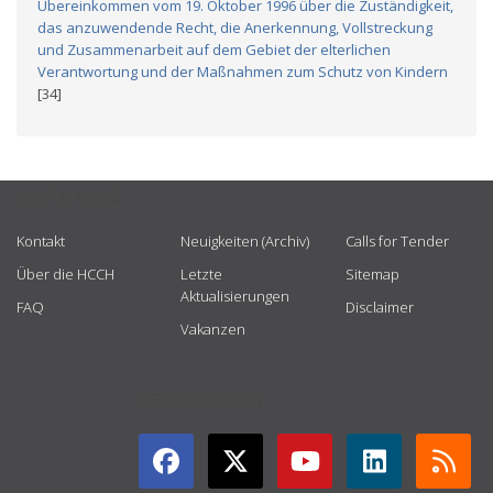
Übereinkommen vom 19. Oktober 1996 über die Zuständigkeit,
das anzuwendende Recht, die Anerkennung, Vollstreckung
und Zusammenarbeit auf dem Gebiet der elterlichen
Verantwortung und der Maßnahmen zum Schutz von Kindern
[34]
USEFUL LINKS
Kontakt
Neuigkeiten (Archiv)
Calls for Tender
Über die HCCH
Letzte
Sitemap
Aktualisierungen
FAQ
Disclaimer
Vakanzen
GET CONNECTED