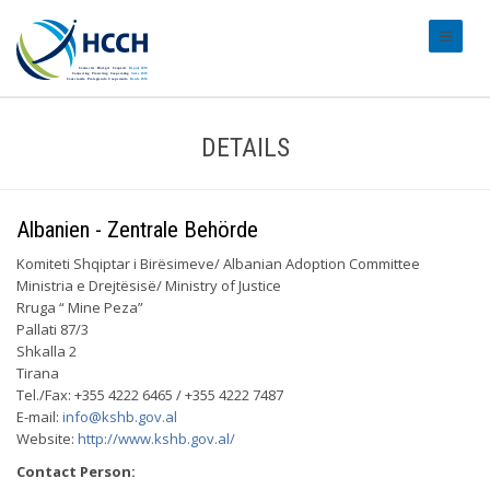
#transl
DETAILS
Albanien - Zentrale Behörde
Komiteti Shqiptar i Birësimeve/ Albanian Adoption Committee
Ministria e Drejtësisë/ Ministry of Justice
Rruga “ Mine Peza”
Pallati 87/3
Shkalla 2
Tirana
Tel./Fax: +355 4222 6465 / +355 4222 7487
E-mail:
info@kshb.gov.al
Website:
http://www.kshb.gov.al/
Contact Person: