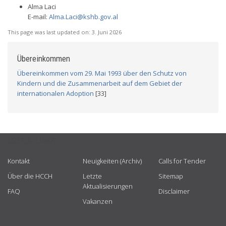
Alma Laci
E-mail:
Alma.Laci@kshb.gov.al
This page was last updated on:
3. Juni 2026
Übereinkommen
Übereinkommen vom 29. Mai 1993 über den Schutz von
Kindern und die Zusammenarbeit auf dem Gebiet der
internationalen Adoption
[33]
USEFUL LINKS
Kontakt
Neuigkeiten (Archiv)
Calls for Tender
Über die HCCH
Letzte
Sitemap
Aktualisierungen
FAQ
Disclaimer
Vakanzen