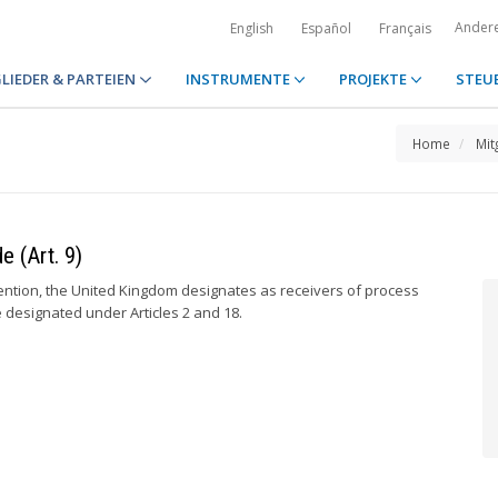
Ander
English
Español
Français
LIEDER & PARTEIEN
INSTRUMENTE
PROJEKTE
STEU
Home
Mit
e (Art. 9)
nvention, the United Kingdom designates as receivers of process
 designated under Articles 2 and 18.