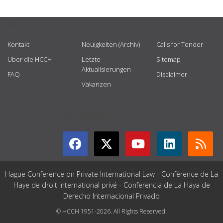
USEFUL LINKS
Kontakt
Neuigkeiten (Archiv)
Calls for Tender
Über die HCCH
Letzte
Sitemap
Aktualisierungen
FAQ
Disclaimer
Vakanzen
GET CONNECTED
Hague Conference on Private International Law - Conférence de La
Haye de droit international privé - Conferencia de La Haya de
Derecho Internacional Privado
© HCCH 1951-2026. All Rights Reserved.