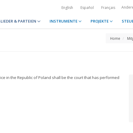
Ander
English
Español
Français
LIEDER & PARTEIEN
INSTRUMENTE
PROJEKTE
STEU
Home
Mit
vice in the Republic of Poland shall be the court that has performed