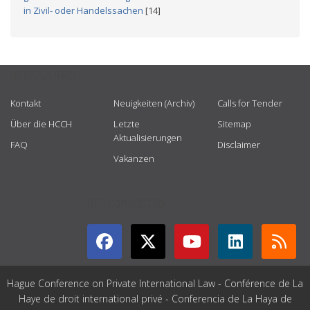
in Zivil- oder Handelssachen
[14]
USEFUL LINKS
Kontakt
Neuigkeiten (Archiv)
Calls for Tender
Über die HCCH
Letzte
Sitemap
Aktualisierungen
FAQ
Disclaimer
Vakanzen
GET CONNECTED
Hague Conference on Private International Law - Conférence de La
Haye de droit international privé - Conferencia de La Haya de