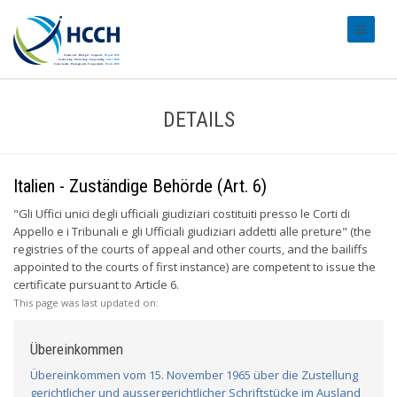
#transl
DETAILS
Italien - Zuständige Behörde (Art. 6)
"Gli Uffici unici degli ufficiali giudiziari costituiti presso le Corti di
Appello e i Tribunali e gli Ufficiali giudiziari addetti alle preture" (the
registries of the courts of appeal and other courts, and the bailiffs
appointed to the courts of first instance) are competent to issue the
certificate pursuant to Article 6.
This page was last updated on:
Übereinkommen
Übereinkommen vom 15. November 1965 über die Zustellung
gerichtlicher und aussergerichtlicher Schriftstücke im Ausland