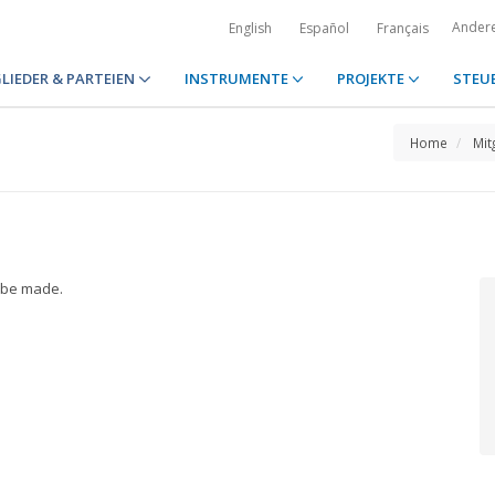
Ander
English
Español
Français
LIEDER & PARTEIEN
INSTRUMENTE
PROJEKTE
STEU
Home
Mit
o be made.