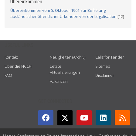
Übereinkommen
Übereinkommen vom 5. Oktober 1961 zur Befreiung
ausländischer öffentlicher Urkunden von der Legalisation
[12]
USEFUL LINKS
Kontakt
Neuigkeiten (Archiv)
Calls for Tender
Über die HCCH
Letzte
Sitemap
Aktualisierungen
FAQ
Disclaimer
Vakanzen
GET CONNECTED