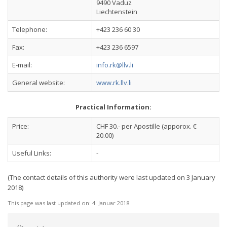
9490 Vaduz
Liechtenstein
Telephone:
+423 236 60 30
Fax:
+423 236 6597
E-mail:
info.rk@llv.li
General website:
www.rk.llv.li
Practical Information:
Price:
CHF 30.- per Apostille (apporox. €
20.00)
Useful Links:
-
(The contact details of this authority were last updated on 3 January
2018)
This page was last updated on:
4. Januar 2018