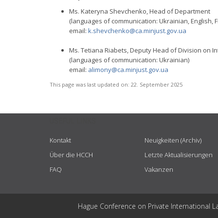
Ms. Kateryna Shevchenko, Head of Department
(languages of communication: Ukrainian, English, 
email:
k.shevchenko@ca.minjust.gov.ua
Ms. Tetiana Riabets, Deputy Head of Division on Int
(languages of communication: Ukrainian)
email:
alimony@ca.minjust.gov.ua
This page was last updated on:
22. September 2025
USEFUL LINKS
Kontakt
Neuigkeiten (Archiv)
Über die HCCH
Letzte Aktualisierungen
FAQ
Vakanzen
Hague Conference on Private International L