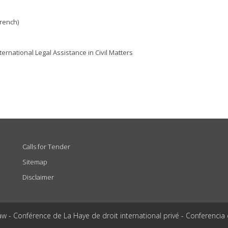
French)
ernational Legal Assistance in Civil Matters
Calls for Tender
Sitemap
Disclaimer
aw - Conférence de La Haye de droit international privé - Conferencia