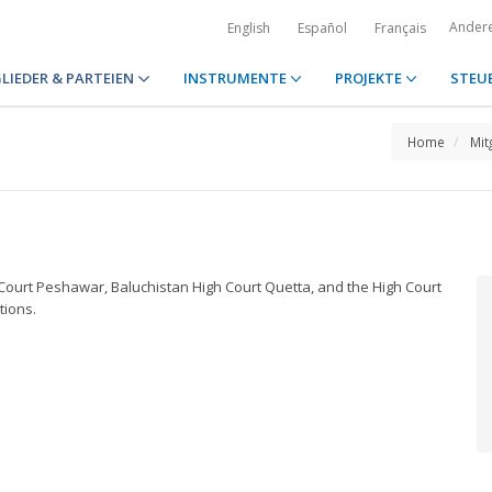
Ander
English
Español
Français
LIEDER & PARTEIEN
INSTRUMENTE
PROJEKTE
STEU
Home
Mit
Court Peshawar, Baluchistan High Court Quetta, and the High Court
ctions.