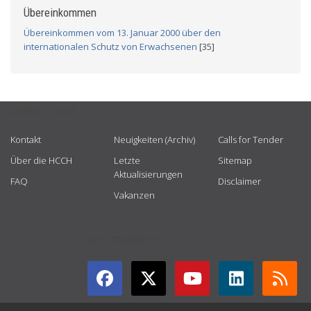
Übereinkommen
Übereinkommen vom 13. Januar 2000 über den
internationalen Schutz von Erwachsenen
[35]
USEFUL LINKS
Kontakt
Neuigkeiten (Archiv)
Calls for Tender
Über die HCCH
Letzte
Sitemap
Aktualisierungen
FAQ
Disclaimer
Vakanzen
GET CONNECTED