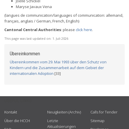
Joëlle Schickel
Maryse Javaux Vena
(langues de communication/languages of communication: allemand,
français, anglais / German, French, English)
Cantonal Central Authorities
: please
click here
.
This page was last updated on:
1. Juli 2026
Übereinkommen
Übereinkommen vom 29. Mai 1993 über den Schutz von
Kindern und die Zusammenarbeit auf dem Gebiet der
internationalen Adoption
[33]
USEFUL LINKS
Kontakt
Neuigkeiten (Archiv)
Calls for Tender
Über die HCCH
Letzte
Sitemap
Aktualisierungen