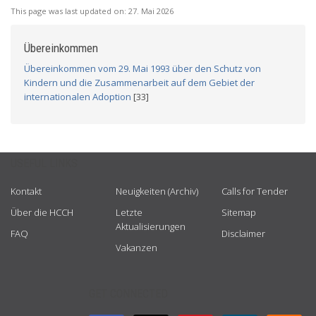
This page was last updated on:
27. Mai 2026
Übereinkommen
Übereinkommen vom 29. Mai 1993 über den Schutz von
Kindern und die Zusammenarbeit auf dem Gebiet der
internationalen Adoption
[33]
USEFUL LINKS
Kontakt
Neuigkeiten (Archiv)
Calls for Tender
Über die HCCH
Letzte
Sitemap
Aktualisierungen
FAQ
Disclaimer
Vakanzen
GET CONNECTED