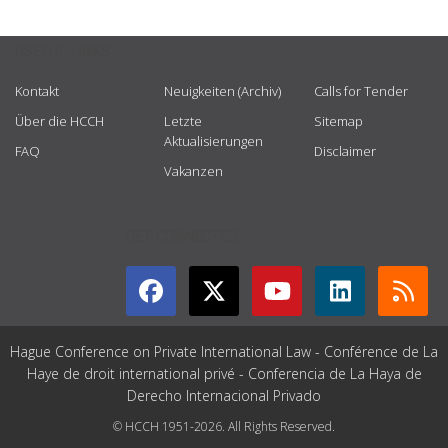
USEFUL LINKS
Kontakt
Neuigkeiten (Archiv)
Calls for Tender
Über die HCCH
Letzte
Sitemap
Aktualisierungen
FAQ
Disclaimer
Vakanzen
GET CONNECTED
Hague Conference on Private International Law - Conférence de La
Haye de droit international privé - Conferencia de La Haya de
Derecho Internacional Privado
© HCCH 1951-2026. All Rights Reserved.