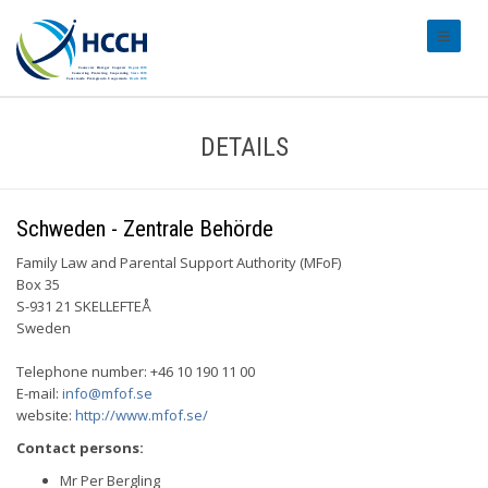
#transl
DETAILS
Schweden - Zentrale Behörde
Family Law and Parental Support Authority (MFoF)
Box 35
S-931 21 SKELLEFTEÅ
Sweden
Telephone number: +46 10 190 11 00
E-mail:
info@mfof.se
website:
http://www.mfof.se/
Contact persons:
Mr Per Bergling