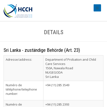
#transl
DETAILS
Sri Lanka - zuständige Behörde (Art. 23)
Adresse/address:
Department of Probation and Child
Care Services
150A, Nawala Road
NUGEGODA
Sri Lanka
Numéro de
+94 (11) 285 3549
téléphone/telephone
number:
Numéro de
+94 (11) 285 2393