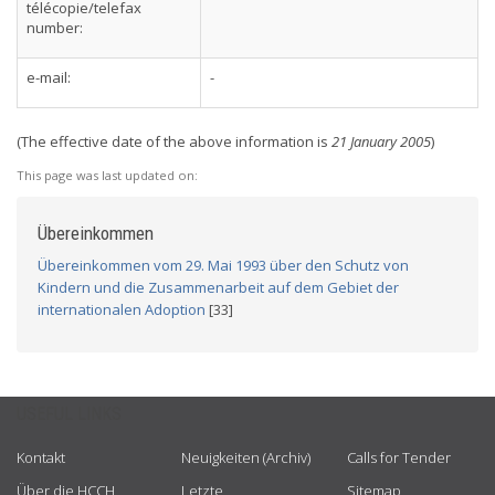
télécopie/telefax
number:
e-mail:
-
(The effective date of the above information is
21 January 2005
)
This page was last updated on:
Übereinkommen
Übereinkommen vom 29. Mai 1993 über den Schutz von
Kindern und die Zusammenarbeit auf dem Gebiet der
internationalen Adoption
[33]
USEFUL LINKS
Kontakt
Neuigkeiten (Archiv)
Calls for Tender
Über die HCCH
Letzte
Sitemap