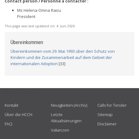
Contact person / Personne à contacter :
Ms Helena-Omna Raicu
President
This page was last updated on:
4. Juni 2026
Übereinkommen
Übereinkommen vom 29. Mai 1993 über den Schutz von
Kindern und die Zusammenarbeit auf dem Gebiet der
internationalen Adoption
[33]
USEFUL LINKS
Kontakt
Neuigkeiten (Archiv)
Calls for Tender
Über die HCCH
Letzte
Sitemap
Aktualisierungen
FAQ
Disclaimer
Vakanzen