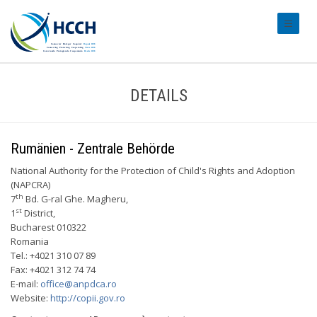
#transl
DETAILS
Rumänien - Zentrale Behörde
National Authority for the Protection of Child's Rights and Adoption
(NAPCRA)
th
7
Bd. G-ral Ghe. Magheru,
st
1
District,
Bucharest 010322
Romania
Tel.: +4021 310 07 89
Fax: +4021 312 74 74
E-mail:
office@anpdca.ro
Website:
http://copii.gov.ro