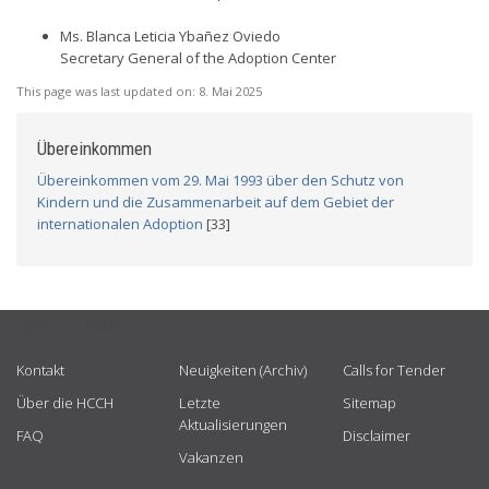
Ms. Blanca Leticia Ybañez Oviedo
Secretary General of the Adoption Center
This page was last updated on:
8. Mai 2025
Übereinkommen
Übereinkommen vom 29. Mai 1993 über den Schutz von
Kindern und die Zusammenarbeit auf dem Gebiet der
internationalen Adoption
[33]
USEFUL LINKS
Kontakt
Neuigkeiten (Archiv)
Calls for Tender
Über die HCCH
Letzte
Sitemap
Aktualisierungen
FAQ
Disclaimer
Vakanzen