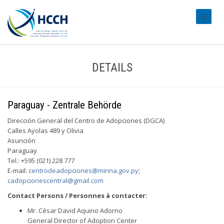
#transl
DETAILS
Paraguay - Zentrale Behörde
Dirección General del Centro de Adopciones (DGCA)
Calles Ayolas 489 y Olivia
Asunción
Paraguay
Tel.: +595 (021) 228 777
E-mail:
centrodeadopciones@minna.gov.py
;
cadopcionescentral@gmail.com
Contact Persons / Personnes à contacter:
Mr. César David Aquino Adorno
General Director of Adoption Center