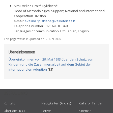
Mrs Evelina Firaitė-Ryliškienė
Head of Methodological Support, National and International
Cooperation Division
e-mail:
evelina.ryliskiene@vaikoteises.lt
Telephone number +370 698 83 768
Languages of communication: Lithuanian, English
This page was last updated on:
2. Juni 2026
Übereinkommen
Übereinkommen vom 29. Mai 1993 über den Schutz von
Kindern und die Zusammenarbeit auf dem Gebiet der
internationalen Adoption
[33]
USEFUL LINKS
Kontakt
Neuigkeiten (Archiv)
Calls for Tender
Über die HCCH
Letzte
Sitemap