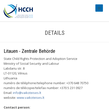
#transl
DETAILS
Litauen - Zentrale Behörde
State Child Rights Protection and Adoption Service
Ministry of Social Security and Labour
Labdariu str. 8
LT-01120, Vilnius
Lithuania
numéro de téléphone/telephone number: +370 648 70750
numéro de télécopie/telefax number: +370 5 231 0927
Email:
info@vaikoteises.lt
website:
www.vaikoteises.lt
Contact person: