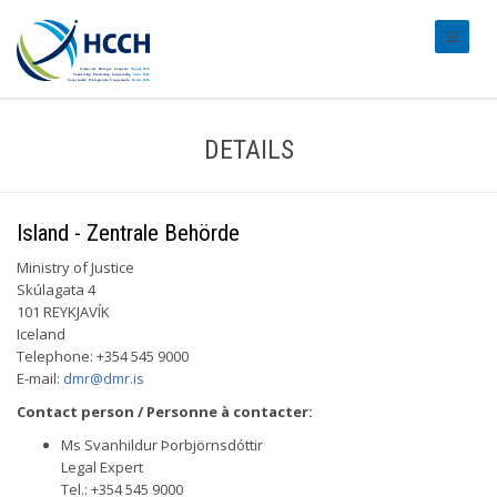
#transl
DETAILS
Island - Zentrale Behörde
Ministry of Justice
Skúlagata 4
101 REYKJAVÍK
Iceland
Telephone: +354 545 9000
E-mail:
dmr@dmr.is
Contact person / Personne à contacter:
Ms Svanhildur Þorbjörnsdóttir
Legal Expert
Tel.: +354 545 9000