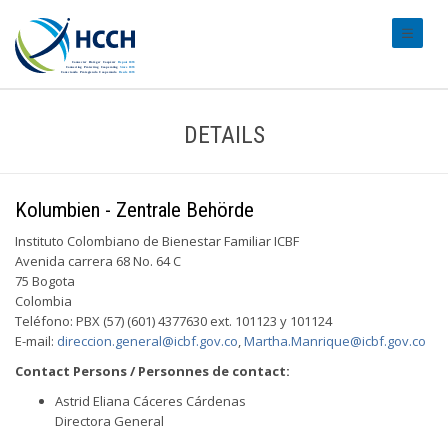
#transl
DETAILS
Kolumbien - Zentrale Behörde
Instituto Colombiano de Bienestar Familiar ICBF
Avenida carrera 68 No. 64 C
75 Bogota
Colombia
Teléfono: PBX (57) (601) 4377630 ext. 101123 y 101124
E-mail:
direccion.general@icbf.gov.co
,
Martha.Manrique@icbf.gov.co
Contact Persons / Personnes de contact:
Astrid Eliana Cáceres Cárdenas
Directora General