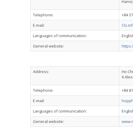
Hanoi,
Telephone:
+84 3
E-mail:
Cls.m
Languages of communication:
Englis
General website:
https
Address:
Ho Chi
6 Alex
Telephone:
+84 81
E-mail:
hopp
Languages of communication:
Engli
General website:
www.m