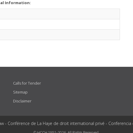
cal Information:
Calls for Tender
Sitemap
Disclaimer
aw - Conférence de La Haye de droit international privé - Conferencia
© HCCH 1951-2026. All Rights Reserved.