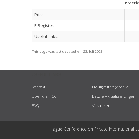
Practi
Price:
E-Register:
Useful Links:
This page was last updated on:
23. Juli 2026
USEFUL LINKS
Kontakt
Neuigkeiten (Archiv)
Über die HCCH
Letzte Aktualisierungen
FAQ
Vakanzen
Hague Conference on Private International L