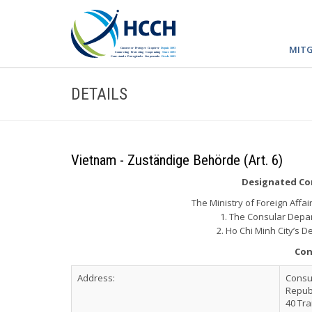
MITG
DETAILS
Vietnam - Zuständige Behörde (Art. 6)
Designated Com
The Ministry of Foreign Affai
1. The Consular Depa
2. Ho Chi Minh City’s D
Con
Address:
Consul
Republ
40 Tr