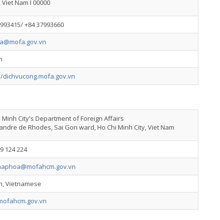
 Viet Nam I 00000
7993415/ +84 37993660
fa@mofa.gov.vn
h
://dichvucong.mofa.gov.vn
 Minh City's Department of Foreign Affairs
andre de Rhodes, Sai Gon ward, Ho Chi Minh City, Viet Nam
9 124 224
haphoa@mofahcm.gov.vn
sh, Vietnamese
ofahcm.gov.vn