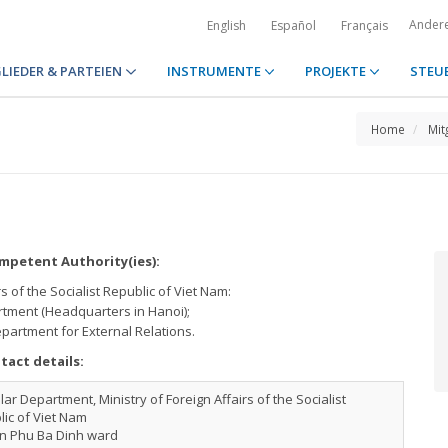
Ander
English
Español
Français
LIEDER & PARTEIEN
INSTRUMENTE
PROJEKTE
STEU
Home
Mit
petent Authority(ies):
rs of the Socialist Republic of Viet Nam:
rtment (Headquarters in Hanoi);
epartment for External Relations.
tact details:
ar Department, Ministry of Foreign Affairs of the Socialist
ic of Viet Nam
an Phu Ba Dinh ward